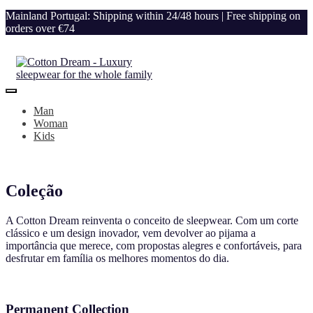
Mainland Portugal: Shipping within 24/48 hours | Free shipping on
orders over €74
Man
Woman
Kids
Coleção
A Cotton Dream reinventa o conceito de sleepwear. Com um corte
clássico e um design inovador, vem devolver ao pijama a
importância que merece, com propostas alegres e confortáveis, para
desfrutar em família os melhores momentos do dia.
Permanent Collection